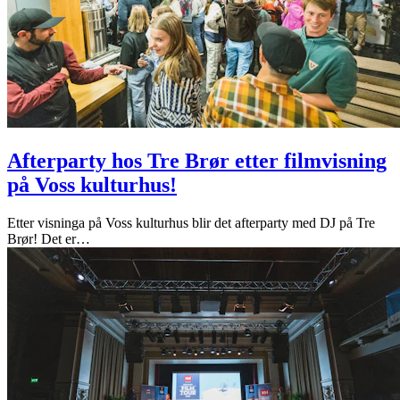
Afterparty hos Tre Brør etter filmvisning
på Voss kulturhus!
Etter visninga på Voss kulturhus blir det afterparty med DJ på Tre
Brør! Det er
…