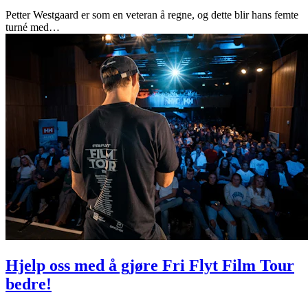
Petter Westgaard er som en veteran å regne, og dette blir hans femte
turné med
…
Hjelp oss med å gjøre Fri Flyt Film Tour
bedre!