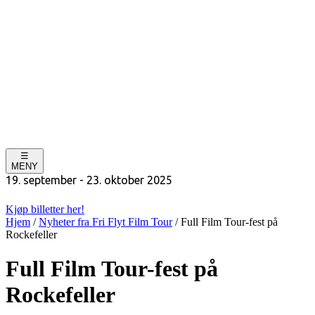
☰
MENY
19. september - 23. oktober 2025
Kjøp billetter her!
Hjem
/
Nyheter fra Fri Flyt Film Tour
/
Full Film Tour-fest på
Rockefeller
Full Film Tour-fest på
Rockefeller