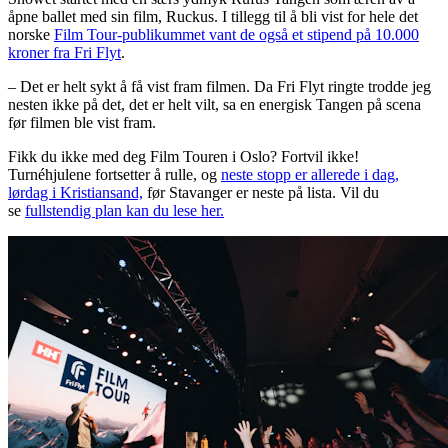
åpne ballet med sin film, Ruckus. I tillegg til å bli vist for hele det
norske
Film Tour-publikummet vant de også et stipend på 10.000
kroner fra Fri Flyt
.
– Det er helt sykt å få vist fram filmen. Da Fri Flyt ringte trodde jeg
nesten ikke på det, det er helt vilt, sa en energisk Tangen på scena
før filmen ble vist fram.
Fikk du ikke med deg Film Touren i Oslo? Fortvil ikke!
Turnéhjulene fortsetter å rulle, og
neste stopp er allerede i dag,
lørdag i Kristiansand,
før Stavanger er neste på lista. Vil du
se
fullstendig plan kan du lese her.