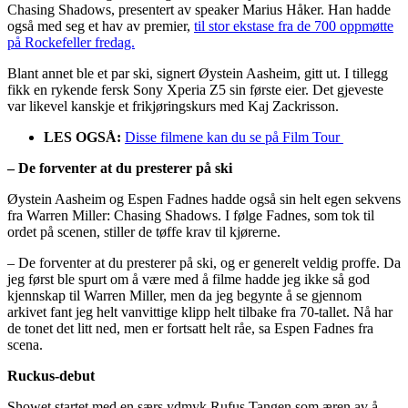
Chasing Shadows, presentert av speaker Marius Håker. Han hadde
også med seg et hav av premier,
til stor ekstase fra de 700 oppmøtte
på Rockefeller fredag.
Blant annet ble et par ski, signert Øystein Aasheim, gitt ut. I tillegg
fikk en rykende fersk Sony Xperia Z5 sin første eier. Det gjeveste
var likevel kanskje et frikjøringskurs med Kaj Zackrisson.
LES OGSÅ:
Disse filmene kan du se på Film Tour
– De forventer at du presterer på ski
Øystein Aasheim og Espen Fadnes hadde også sin helt egen sekvens
fra Warren Miller: Chasing Shadows. I følge Fadnes, som tok til
ordet på scenen, stiller de tøffe krav til kjørerne.
– De forventer at du presterer på ski, og er generelt veldig proffe. Da
jeg først ble spurt om å være med å filme hadde jeg ikke så god
kjennskap til Warren Miller, men da jeg begynte å se gjennom
arkivet fant jeg helt vanvittige klipp helt tilbake fra 70-tallet. Nå har
de tonet det litt ned, men er fortsatt helt råe, sa Espen Fadnes fra
scena.
Ruckus-debut
Showet startet med en særs ydmyk Rufus Tangen som æren av å