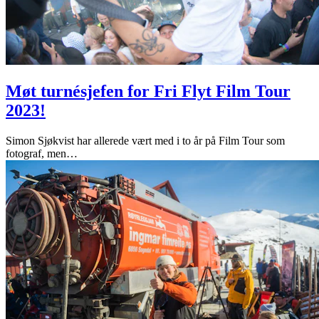
Møt turnésjefen for Fri Flyt Film Tour
2023!
Simon Sjøkvist har allerede vært med i to år på Film Tour som
fotograf, men
…