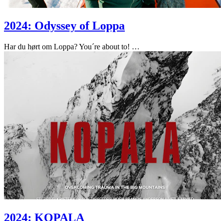
2024: Odyssey of Loppa
Har du hørt om Loppa? You´re about to!
…
2024: KOPALA