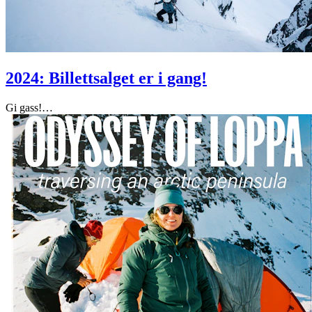
2024: Billettsalget er i gang!
Gi gass!
…