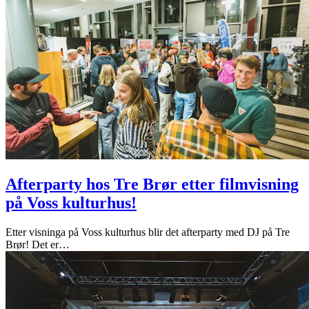
Afterparty hos Tre Brør etter filmvisning
på Voss kulturhus!
Etter visninga på Voss kulturhus blir det afterparty med DJ på Tre
Brør! Det er
…