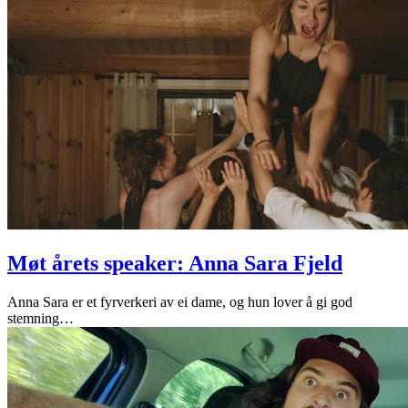
Møt årets speaker: Anna Sara Fjeld
Anna Sara er et fyrverkeri av ei dame, og hun lover å gi god
stemning
…