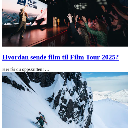
Hvordan sende film til Film Tour 2025?
Her får du oppskriften!
…