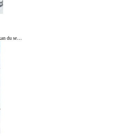
kan du se
…