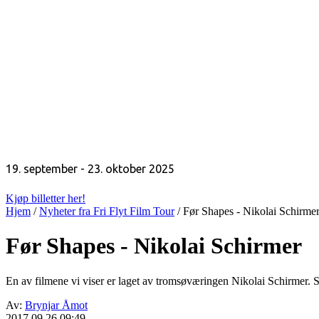
19. september - 23. oktober 2025
Kjøp billetter her!
Hjem
/
Nyheter fra Fri Flyt Film Tour
/
Før Shapes - Nikolai Schirme
Før Shapes - Nikolai Schirmer
En av filmene vi viser er laget av tromsøværingen Nikolai Schirmer. S
Av:
Brynjar Åmot
2017.09.26 09:49