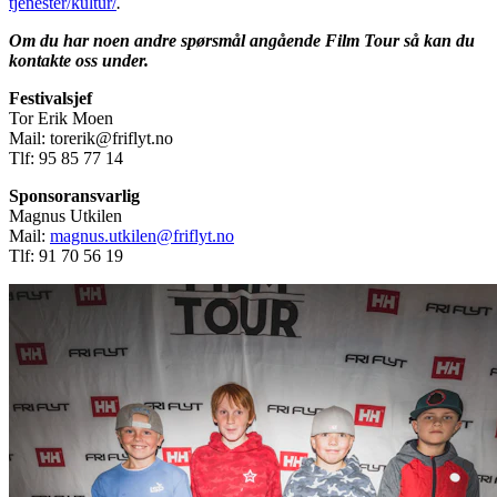
tjenester/kultur/
.
Om du har noen andre spørsmål angående Film Tour så kan du
kontakte oss under.
Festivalsjef
Tor Erik Moen
Mail: torerik@friflyt.no
Tlf: 95 85 77 14
Sponsoransvarlig
Magnus Utkilen
Mail:
magnus.utkilen@friflyt.no
Tlf: 91 70 56 19