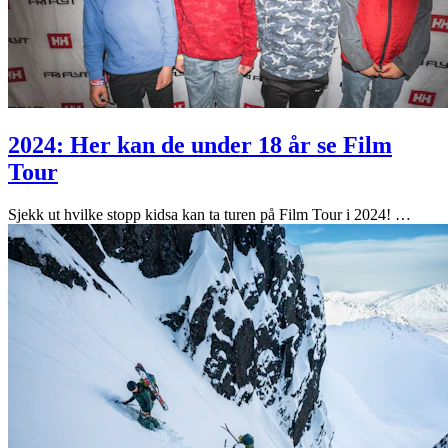
2024: Her kan de under 18 år se Film
Tour
Sjekk ut hvilke stopp kidsa kan ta turen på Film Tour i 2024!
…