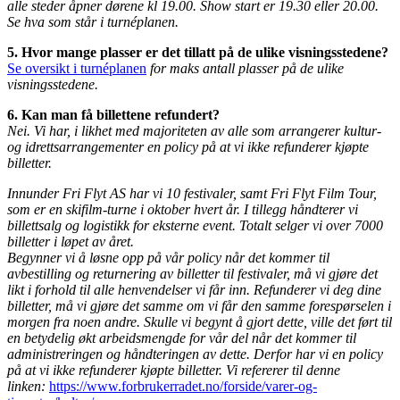
alle steder åpner dørene kl 19.00. Show start er 19.30 eller 20.00.
Se hva som står i turnéplanen.
5. Hvor mange plasser er det tillatt på de ulike visningsstedene?
Se oversikt i turnéplanen
for maks antall plasser på de ulike
visningsstedene.
6. Kan man få billettene refundert?
Nei. Vi har, i likhet med majoriteten av alle som arrangerer kultur-
og idrettsarrangementer en policy på at vi ikke refunderer kjøpte
billetter.
Innunder Fri Flyt AS har vi 10 festivaler, samt Fri Flyt Film Tour,
som er en skifilm-turne i oktober hvert år. I tillegg håndterer vi
billettsalg og logistikk for eksterne event. Totalt selger vi over 7000
billetter i løpet av året.
Begynner vi å løsne opp på vår policy når det kommer til
avbestilling og returnering av billetter til festivaler, må vi gjøre det
likt i forhold til alle henvendelser vi får inn. Refunderer vi deg dine
billetter, må vi gjøre det samme om vi får den samme forespørselen i
morgen fra noen andre. Skulle vi begynt å gjort dette, ville det ført til
en betydelig økt arbeidsmengde for vår del når det kommer til
administreringen og håndteringen av dette. Derfor har vi en policy
på at vi ikke refunderer kjøpte billetter. Vi refererer til denne
linken:
https://www.forbrukerradet.no/forside/varer-og-